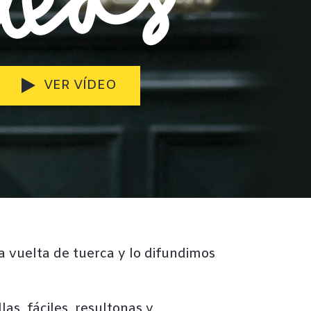
VER VÍDEO

 vuelta de tuerca y lo difundimos
s, fáciles, resultonas y